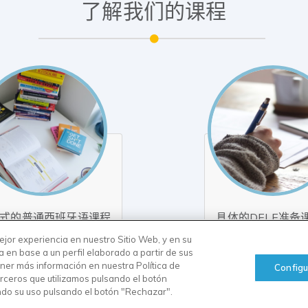
了解我们的课程
式的普通西班牙语课程
具体的DELE准备
jor experiencia en nuestro Sitio Web, y en su
(80 小时)
(16 小时)
a en base a un perfil elaborado a partir de sus
ner más información en nuestra Política de
Configu
rceros que utilizamos pulsando el botón
ndo su uso pulsando el botón "Rechazar".