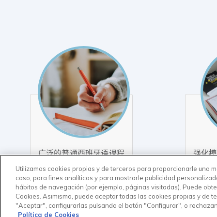
广泛的普通西班牙语课程
强化模
Utilizamos cookies propias y de terceros para proporcionarle una me
(60 小时)
caso, para fines analíticos y para mostrarle publicidad personalizad
hábitos de navegación (por ejemplo, páginas visitadas). Puede obte
Cookies. Asimismo, puede aceptar todas las cookies propias y de te
"Aceptar", configurarlas pulsando el botón "Configurar", o rechaza
Política de Cookies
© Copyright Universidad Europea del Atlántico 2026